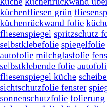
küche
küchenrückwand über 
küchenfliesen grün
fliesens
küchenrückwand folie
küch
fliesenspiegel
spritzschutz f
selbstklebefolie
spiegelfolie
autofolie
milchglasfolie
fens
selbstklebende folie
autofol
fliesenspiegel küche
scheibe
sichtschutzfolie fenster
spieg
sonnenschutzfolie
folierung